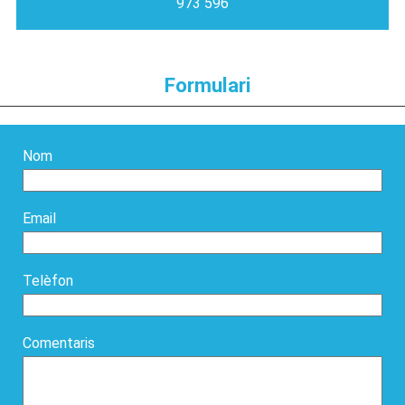
973 596
Formulari
Nom
Email
Telèfon
Comentaris