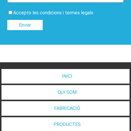
Accepto les condicions i termes legals
Enviar
INICI
QUI SOM
FABRICACIÓ
PRODUCTES