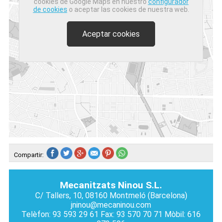
cookies de Google Maps en nuestro
configurador
de cookies
o aceptar las cookies de nuestra web.
Aceptar cookies
Compartir:
Mecanitzats Ninou S.L.
C/ Tallers, 10, 08160 Montmeló (Barcelona)
jninou@mecaninou.com
Telèfon: 93 593 29 61 Fax: 93 570 70 71 Mòbil: 616