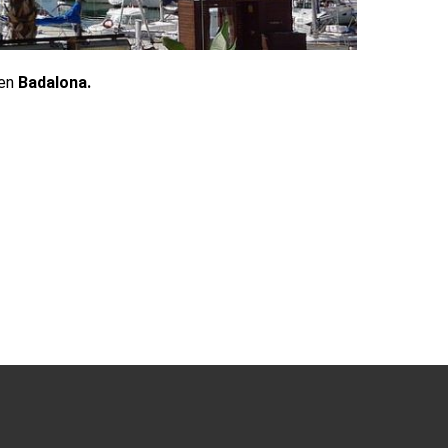
 en
Badalona.