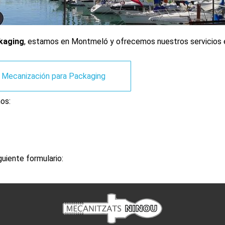
ckaging
, estamos en Montmeló y ofrecemos nuestros servicios
Mecanización para Packaging
os:
guiente formulario: