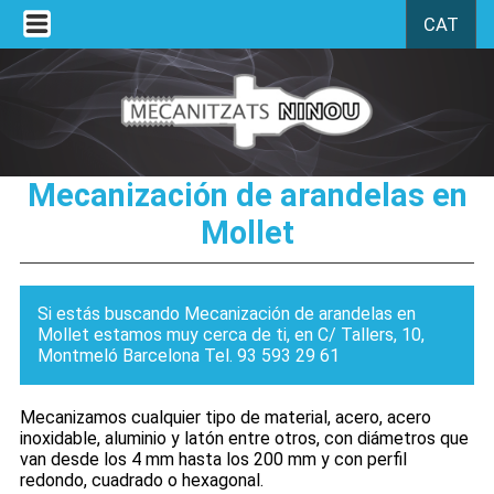
CAT
Mecanización de arandelas en
Mollet
Si estás buscando Mecanización de arandelas en
Mollet estamos muy cerca de ti, en C/ Tallers, 10,
Montmeló Barcelona Tel. 93 593 29 61
Mecanizamos cualquier tipo de material, acero, acero
inoxidable, aluminio y latón entre otros, con diámetros que
van desde los 4 mm hasta los 200 mm y con perfil
redondo, cuadrado o hexagonal.